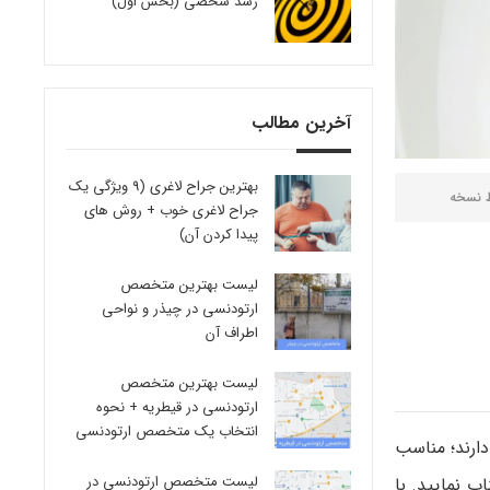
رشد شخصی (بخش اول)
آخرین مطالب
بهترین جراح لاغری (9 ویژگی یک
ط
نسخه
جراح لاغری خوب + روش های
پیدا کردن آن)
لیست بهترین متخصص
ارتودنسی در چیذر و نواحی
اطراف آن
لیست بهترین متخصص
ارتودنسی در قیطریه + نحوه
انتخاب یک متخصص ارتودنسی
ارند؛ مناسب
لیست متخصص ارتودنسی در
ب نمایید. با