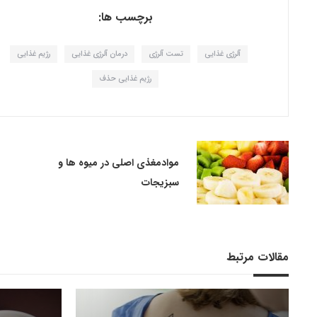
برچسب ها:
آلرژی غذایی
تست آلرژی
درمان آلرژی غذایی
رژیم غذایی
رژیم غذایی حذف
موادمغذی اصلی در میوه ها و
سبزیجات
مقالات مرتبط