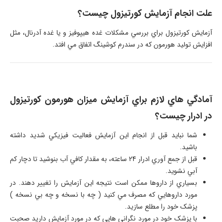
علت انجام آزمايش کورتيزول چيست؟
آزمايش کورتيزول براي بررسي مشکلات غده هيپوفيز و يا غده آدرنال، مثل
افزايش توليد هورمون که در سندرم کوشينگ اتفاق مي افتد.
آمادگي هاي لازم براي آزمایش میزان هورمون کورتیزول
در ادرار چيست؟
شما نبايد قبل از انجام اين آزمايش فعاليت فيزيکي شديد داشته
باشيد.
قبل از جمع آوري ادرار 24 ساعته، به مقدار کافي آب بنوشيد تا دچار کم
آبي نشويد.
بسياري از داروها ممکن است نتيجه اين آزمايش را تغيير دهند. در
مورد داروهايي که مصرف مي کنيد ( چه با نسخه و چه بي نسخه )
پزشک خود را مطلع سازيد.
با پزشک خود در مورد نگراني هايي که در مورد آزمايش داريد صحبت