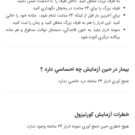
به ظرف بزرگ منتقل کنيد. داخل ظرف را با انگشت لمس نکنيد.
ظرف بزرگ را براي 24 ساعت در يخچال نگهداري کنيد.
براي آخرين بار قبل از اينکه 24 ساعت تمام شود، مثانه خود را خالي
کنيد .اين ادرار را هم به ظرف بزرگ منتقل کنيد و زمان را ثبت کنيد.
نمونه ادرار نبايد به خون قاعدگي، دستمال توالت مدفوع و هر ماده
بيگانه ديگري آلوده شود.
بيمار در حين آزمايش چه احساسي دارد ؟
جمع آوري ادرار 24 ساعته درد خاصي ندارد.
خطرات آزمايش کورتيزول
هيچ خطري حين جمع آوري نمونه ادرار 24 ساعته وجود ندارد.