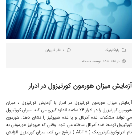
پاراکلینیک
0 نظر کاربران
نوشته شده توسط
نسخه
آزمایش میزان هورمون کورتیزول در ادرار
آزمایش میزان هورمون کورتیزول در ادرار یا آزمايش کورتيزول ، ميزان
هورمون کورتيزول را در ادرار 24 ساعته اندازه گيري مي کند. ميزان کورتيزول
مي تواند مشکلات غده آدرنال و يا غده هيپوفيز را نشان دهد. هورمون
کورتيزول توسط غده آدرنال ساخته مي شود. وقتي که هيپوفيز هورموني به
نام آدرنوکورتيکوتروپيک ( ACTH ) ترشح مي کند، ميزان کورتيزول افزايش