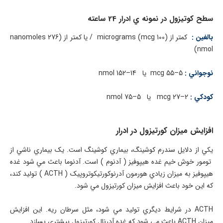
سطح کوتيزول در نمونه ي ادرار 24 ساعته
بالغين :
کمتر از (100 micrograms (mcg / يا کمتر از (276 nanomoles
(nmol
نوجواني :
5–55 mcg يا 14–152 nmol
کودکي :
2–27 mcg يا 5–75 nmol
افزايش ميزان کورتيزول در ادرار
يکي از دلايل سندرم کوشينگ، بيماري کوشينگ است. يک بيماري ناشي از
تومور خوش خيم غده هيپوفيز ( آدنوم ) است. آدنوما باعث مي شود غده
هيپوفيز به ميزان زيادي هورمون آدرنوکورتيکوتروپيک ( ACTH ) توليد کند،
که اين خود باعث افزايش ميزان کورتيزول مي شود.
ACTH در شرايط ديگري توليد مي شود، مثل سرطان ريه. اين افزايش
ميزان ACTH باعث مي شود که غده آدرنال کورتيزول بيشتري بسازد.