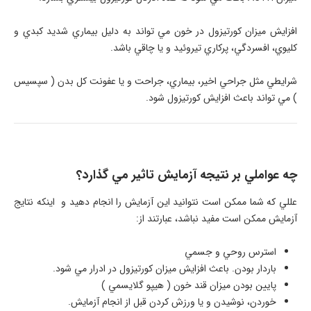
افزايش ميزان کورتيزول در خون مي تواند به دليل بيماري شديد کبدي و
کليوي، افسردگي، پرکاري تيروئيد و يا چاقي باشد.
شرايطي مثل جراحي اخير، بيماري، جراحت و يا عفونت کل بدن ( سپسيس
) مي تواند باعث افزايش کورتيزول شود.
چه عواملي بر نتيجه آزمايش تاثير مي گذارد؟
عللي که شما ممکن است نتوانيد اين آزمايش را انجام دهيد و اينکه نتايج
آزمايش ممکن است مفيد نباشد، عبارتند از:
استرس روحي و جسمي
باردار بودن. باعث افزايش ميزان کورتيزول در ادرار مي شود.
پايين بودن ميزان قند خون ( هيپو گلايسمي )
خوردن، نوشيدن و يا ورزش کردن قبل از انجام آزمايش.