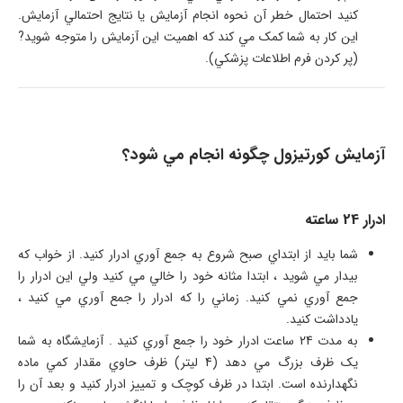
کنيد احتمال خطر آن نحوه انجام آزمايش يا نتايج احتمالي آزمايش.
اين کار به شما کمک مي کند که اهميت اين آزمايش را متوجه شويد?
(پر کردن فرم اطلاعات پزشکي).
آزمايش کورتيزول چگونه انجام مي شود؟
ادرار 24 ساعته
شما بايد از ابتداي صبح شروع به جمع آوري ادرار کنيد. از خواب که
بيدار مي شويد ، ابتدا مثانه خود را خالي مي کنيد ولي اين ادرار را
جمع آوري نمي کنيد. زماني را که ادرار را جمع آوري مي کنيد ،
يادداشت کنيد.
به مدت 24 ساعت ادرار خود را جمع آوري کنيد . آزمايشگاه به شما
يک ظرف بزرگ مي دهد (4 ليتر) ظرف حاوي مقدار کمي ماده
نگهدارنده است. ابتدا در ظرف کوچک و تمييز ادرار کنيد و بعد آن را