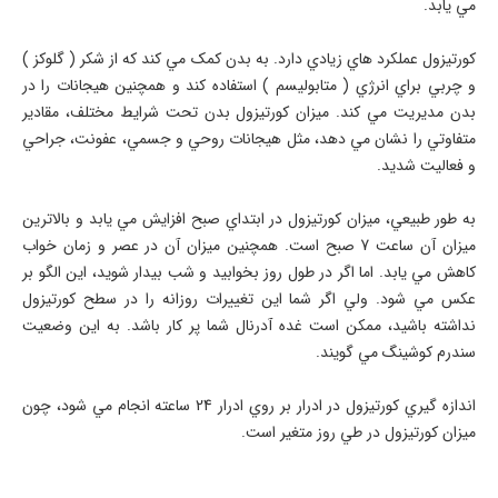
مي يابد.
کورتيزول عملکرد هاي زيادي دارد. به بدن کمک مي کند که از شکر ( گلوکز )
و چربي براي انرژي ( متابوليسم ) استفاده کند و همچنين هيجانات را در
بدن مديريت مي کند. ميزان کورتيزول بدن تحت شرايط مختلف، مقادير
متفاوتي را نشان مي دهد، مثل هيجانات روحي و جسمي، عفونت، جراحي
و فعاليت شديد.
به طور طبيعي، ميزان کورتيزول در ابتداي صبح افزايش مي يابد و بالاترين
ميزان آن ساعت 7 صبح است. همچنين ميزان آن در عصر و زمان خواب
کاهش مي يابد. اما اگر در طول روز بخوابيد و شب بيدار شويد، اين الگو بر
عکس مي شود. ولي اگر شما اين تغييرات روزانه را در سطح کورتيزول
نداشته باشيد، ممکن است غده آدرنال شما پر کار باشد. به اين وضعيت
سندرم کوشينگ مي گويند.
اندازه گيري کورتيزول در ادرار بر روي ادرار 24 ساعته انجام مي شود، چون
ميزان کورتيزول در طي روز متغير است.