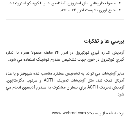
مصرف داروهايي مثل استروژن، آمفتامين ها و يا کورتيکو استروئيدها.
جمع آوري نادرست ادرار 24 ساعته.
بررسي ها و تفکرات
آزمايش اندازه گيري کورتيزول در ادرار 24 ساعته معمولا همراه با اندازه
گيري کورتيزول در خون جهت تشخيص سندرم کوشينگ استفاده مي شود.
ساير آزمايشات مي تواند به تشخيص عملکرد مناسب غده هيپوفيز و يا غده
آدرنال کمک کند. مثل آزمايشات تحريک ACTH و سرکوب دگزامتازون.
آزمايش تحريک ACTH براي بيماران مشکوک به سندرم آديسون انجام مي
شود.
ترجمه شده از وبسایت: www.webmd.com