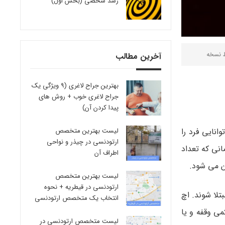
رشد شخصی (بخش اول)
ط
نسخه
آخرین مطالب
بهترین جراح لاغری (9 ویژگی یک
جراح لاغری خوب + روش های
پیدا کردن آن)
لیست بهترین متخصص
سابی (AIDS) می شود. این ویروس توانایی فرد را
ارتودنسی در چیذر و نواحی
انی که تعداد
اطراف آن
لیست بهترین متخصص
ارتودنسی در قیطریه + نحوه
تلا شوند. اچ
انتخاب یک متخصص ارتودنسی
ی وقفه و یا
لیست متخصص ارتودنسی در