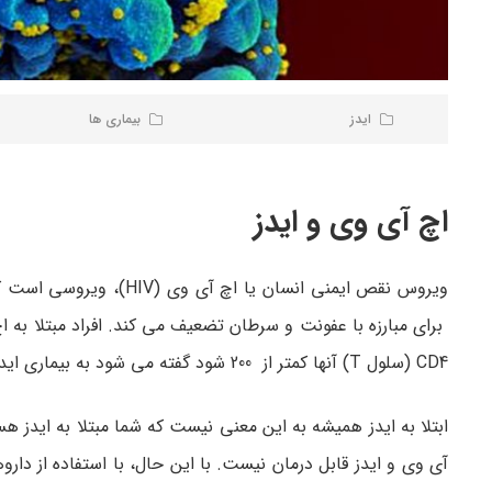
ایدز
بیماری ها
اچ آی وی و ایدز
برای مبارزه با عفونت و سرطان تضعیف می کند. افراد مبتلا به
CD4 (سلول T) آنها کمتر از 200 شود گفته می شود به بیماری ایدز مبتلا شده اند. تعداد CD4 از طریق آزمایش خون در مطب دکتر تعیین می شود.
ابتلا به ایدز همیشه به این معنی نیست که شما مبتلا به ایدز 
آی وی و ایدز قابل درمان نیست. با این حال، با استفاده از د