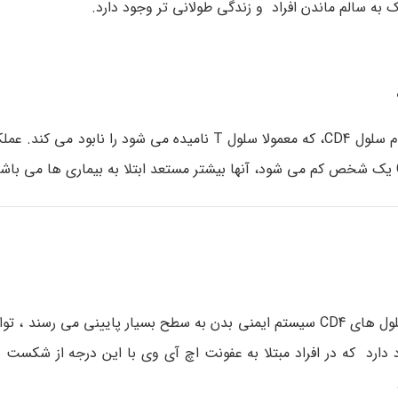
 به سالم ماندن افراد و زندگی طولانی تر وجود دارد.
اچ آی وی (HIV) حمله می کند و یک نوع سلول سفید خون به نام سلول CD4، که معمولا سلول T نامیده می شو
ایدز مرحله پیشرفته تر از عفونت اچ آی وی است. هنگامی که سلول های CD4 سیستم ایمنی بدن به سطح بسیار پایینی م
ود دارد که در افراد مبتلا به عفونت اچ آی وی با این درجه از شکست