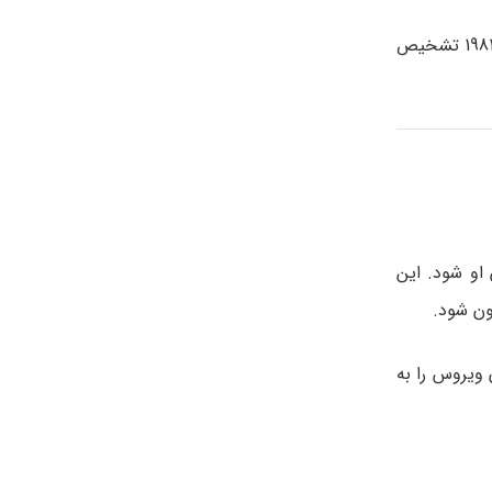
با توجه به CDC، حدود 1.1 میلیون نفر در ایالات متحده آمریکا مبتلا به ایدز تشخیص داده شده اند چون این بیماری اولین بار در سال 1981 تشخیص
او شود. این
ون شود.
ویروس را به