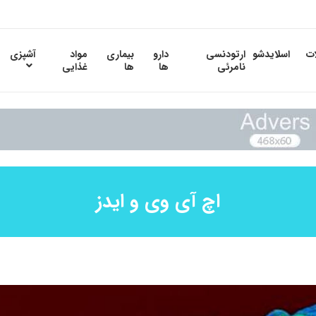
ات
اسلایدشو
ارتودنسی
دارو
بیماری
مواد
آشپزی
نامرئی
ها
ها
غذایی
اچ آی وی و ایدز