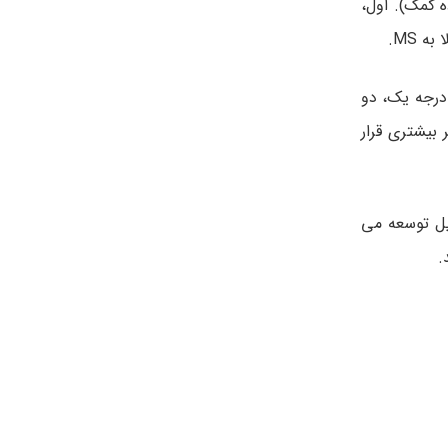
 کمک). اول،
تگان درجه یک، دو
برادرها ی فرد مبتلا به MS، 2 تا 5% در معرض خطر بیشتری قرار
یل توسعه می
.