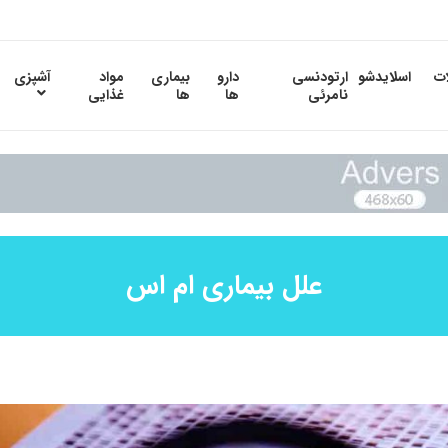
ات
اسلایدشو
ارتودنسی
دارو
بیماری
مواد
آشپزی
نامرئی
ها
ها
غذایی
علل بیماری ام اس