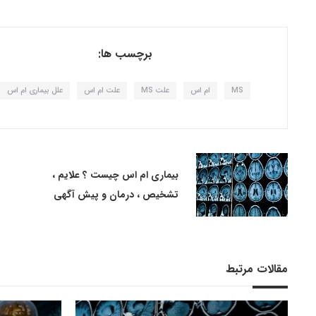
برچسب ها:
MS
ام اس
علت MS
علت ام اس
علل بیماری ام اس
بیماری ام اس چیست ؟ علایم ،
تشخیص ، درمان و پیش آگهی
مقالات مرتبط