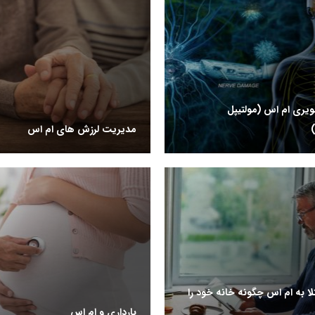
یری ام اس (مولتیپل
مدیریت لرزش های ام اس
لا به ام اس چگونه خانه خود را
بارداری و ام اس