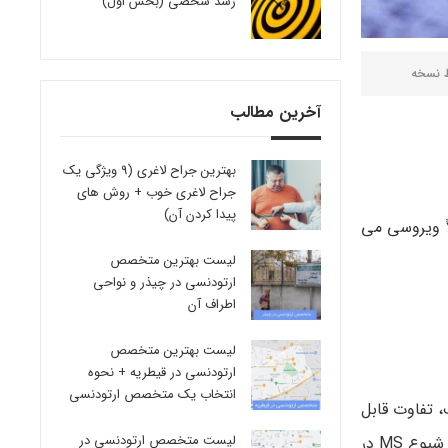
رشد شخصی (بخش اول)
ط
نسخه
آخرین مطالب
بهترین جراح لاغری (9 ویژگی یک
جراح لاغری خوب + روش های
پیدا کردن آن)
ً ویروسی می
لیست بهترین متخصص
ارتودنسی در چیذر و نواحی
اطراف آن
لیست بهترین متخصص
ارتودنسی در قیطریه + نحوه
انتخاب یک متخصص ارتودنسی
 تفاوت قابل
لیست متخصص ارتودنسی در
ملاحظه ای در شیوع MS دارند. این بیماری در اسکاتلند، اسکاندیناوی، و در سراسر شمال اروپا به خصوص رایج است. در ایالات متحده، شیوع MS در