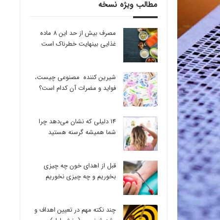
مطالب ویژه نسخه
مصرف بیش از حد این 8 ماده
غذایی بینهایت خطرناک است
شیرین کننده مصنوعی چیست،
فواید و مضرات آن کدام است؟
14 دلیلی که نشان می‌دهد چرا
شما همیشه گرسنه هستید
قبل از اهدای خون چه چیزی
بخوریم و چه چیزی نخوریم
چند نکته مهم در تعیین اهداف و