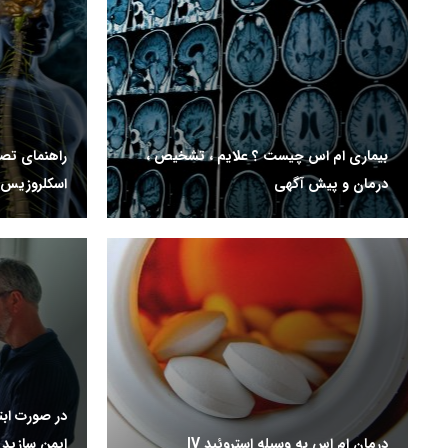
بیماری ام اس چیست ؟ علایم ، تشخیص ،
راهنمای تصو
درمان و پیش آگهی
اسکلروزیس)
در صورت ابت
درمان ام اس به وسیله استروئید IV
ایمن سازید