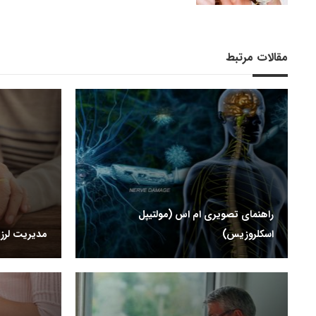
مقالات مرتبط
راهنمای تصویری ام اس (مولتیپل
اسکلروزیس)
مدیریت لرز