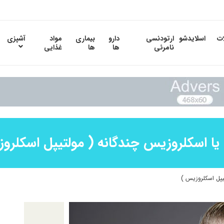
ات
اسلایدشو
ارتودنسی
دارو
بیماری
مواد
آشپزی
نامرئی
ها
ها
غذایی
یا اسکلروزیس چندگانه ( مولتیپل اسکلرو
یپل اسکلروزیس )