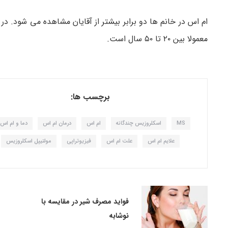
ام اس در خانم ها دو برابر بیش­تر از آقایان مشاهده می ­شود. د
معمولا بین ۲۰ تا ۵۰ سال است.
برچسب ها:
MS
اسکلروزیس چندگانه
ام اس
درمان ام اس
دما و ام اس
علایم ام اس
علت ام اس
فیزیوتراپی
مولتیپل اسکلروزیس
فواید مصرف شیر در مقایسه با
نوشابه