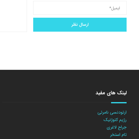
لینک های مفید
ارتودنسی نامرئی
رژیم کتوژنیک
جراح لاغری
تام استخر