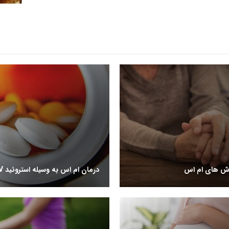
ش های ام اس
درمان ام اس به وسیله استروئید IV