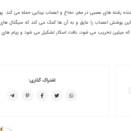
ه کننده رشته های عصبی در مغز، نخاع و اعصاب بینایی حمله می­ کند. 
ین پوشش اعصاب را عایق و به آن ­ها کمک می­ کند که سیگنال­ های 
می ­که میلین تخریب می­ شود، بافت اسکار تشکیل می­ شود و پیام­ های
اشتراک گذاری: