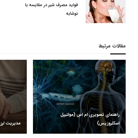
فواید مصرف شیر در مقایسه با
نوشابه
مقالات مرتبط
راهنمای تصویری ام اس (مولتیپل
اسکلروزیس)
مدیریت لرز