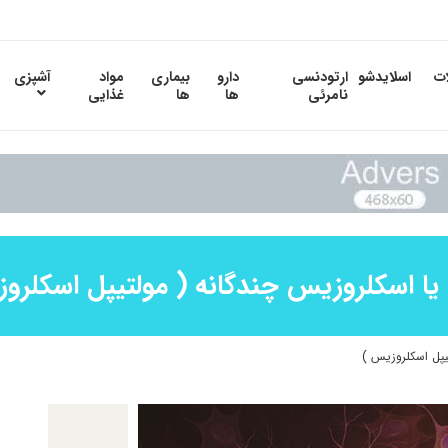
ات
اسلایدشو
ارتودنسی
دارو
بیماری
مواد
آشپزی
نامرئی
ها
ها
غذایی
یا اسکلروزیس چندگانه ( مولتیپل اسکلرو
یپل اسکلروزیس )