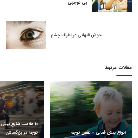
بی توجهی
جوش التهابی در اطراف چشم
مقالات مرتبط
10 علامت شایع بیش 
انواع بیش فعالی – نقص توجه
توجه در بزرگسالان