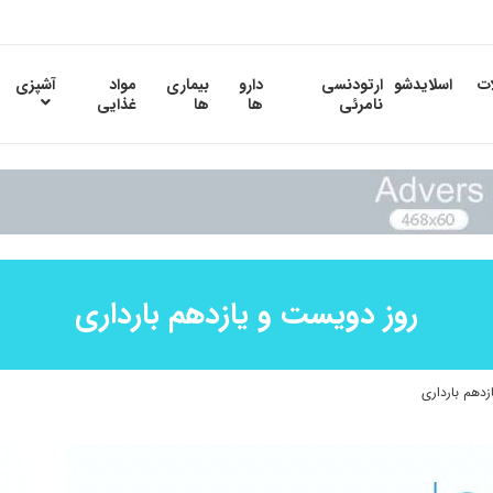
ات
اسلایدشو
ارتودنسی
دارو
بیماری
مواد
آشپزی
نامرئی
ها
ها
غذایی
روز دویست و یازدهم بارداری
دهم بارداری