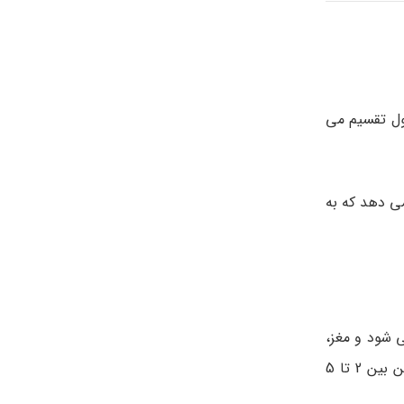
و به دو سلول تقسیم می
می دهد که به
شود و مغز،
سر و طناب نخاعی و دستگاه معدی – روده ای ( دستگاه گوارشی ) هم ایجاد می شوند. قلب شروع به تپیدن می کند و اندازه جنین بین 2 تا 5