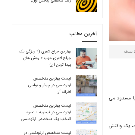
رشد شخصی (بخش اول)
آخرین مطالب
بهترین جراح لاغری (9 ویژگی یک
ط
نسخه
جراح لاغری خوب + روش های
پیدا کردن آن)
لیست بهترین متخصص
ارتودنسی در چیذر و نواحی
اطراف آن
ه یا مسدود می
لیست بهترین متخصص
ارتودنسی در قیطریه + نحوه
انتخاب یک متخصص ارتودنسی
د، یک واکنش
لیست متخصص ارتودنسی در