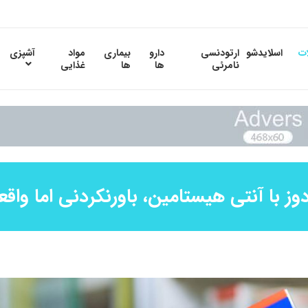
ات
اسلایدشو
ارتودنسی
دارو
بیماری
مواد
آشپزی
نامرئی
ها
ها
غذایی
دوز با آنتی هیستامین، باورنکردنی اما واقع