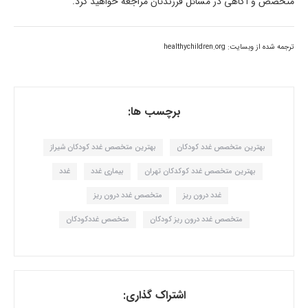
متخصص و آگاهی در مسائل فرزندتان مراجعه خواهید کرد.
ترجمه شده از وبسایت: healthychildren.org
برچسب ها:
بهترین متخصص غدد کودکان
بهترین متخصص غدد کودکان شیراز
بهترین متخصص غدد کوکدکان تهران
بیماری غدد
غدد
غدد درون ریز
متخصص غدد درون ریز
متخصص غدد درون ریز کودکان
متخصص غددکودکان
اشتراک گذاری: