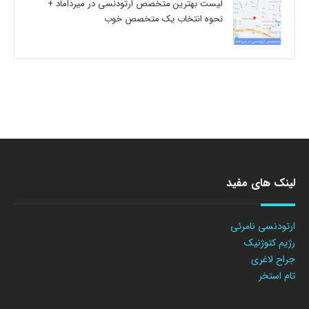
لیست بهترین متخصص ارتودنسی در میرداماد +
نحوه انتخاب یک متخصص خوب
لینک های مفید
ارتودنسی نامرئی
رژیم کتوژنیک
جراح لاغری
تام استخر