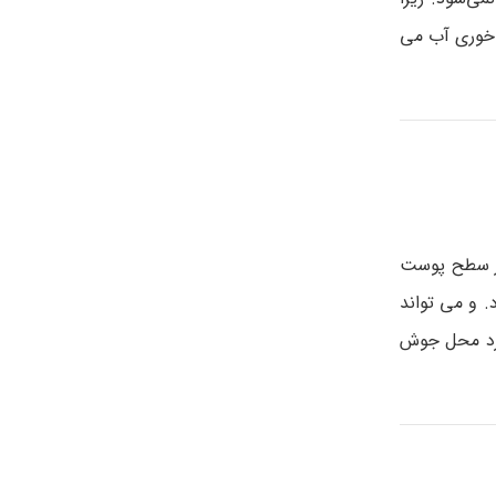
 نوشابه با یک قاشق غذاخوری آب می
در سطح پوست
 و می تواند
یک پنبه روی آکنه بارداری برزیز و پس از 10 دقیقا با آب سرد محل جوش