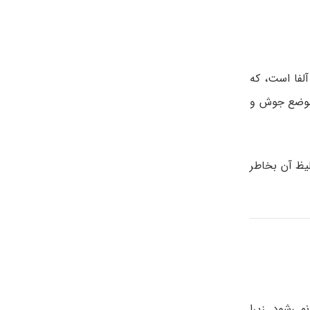
لفا است، که
 موضع جوش و
یظ آن بخاطر
ی‌شود. زیرا