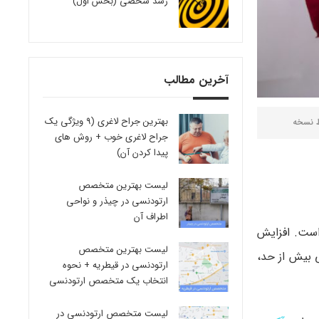
رشد شخصی (بخش اول)
آخرین مطالب
بهترین جراح لاغری (9 ویژگی یک
ط
نسخه
جراح لاغری خوب + روش های
پیدا کردن آن)
لیست بهترین متخصص
ارتودنسی در چیذر و نواحی
اطراف آن
 است. افزایش
لیست بهترین متخصص
 بیش از حد،
ارتودنسی در قیطریه + نحوه
انتخاب یک متخصص ارتودنسی
لیست متخصص ارتودنسی در