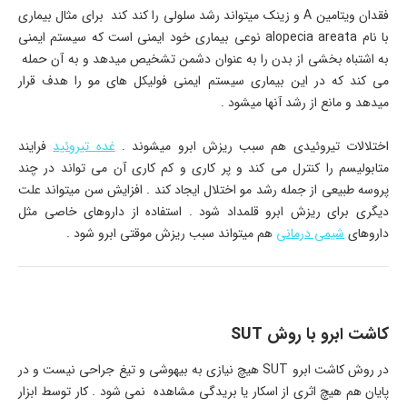
فقدان ویتامین A و زینک میتواند رشد سلولی را کند کند برای مثال بیماری
با نام alopecia areata نوعی بیماری خود ایمنی است که سیستم ایمنی
به اشتباه بخشی از بدن را به عنوان دشمن تشخیص میدهد و به آن حمله
می کند که در این بیماری سیستم ایمنی فولیکل های مو را هدف قرار
میدهد و مانع از رشد آنها میشود .
اختلالات تیروئیدی هم سبب ریزش ابرو میشوند .
غده تیروئید
فرایند
متابولیسم را کنترل می کند و پر کاری و کم کاری آن می تواند در چند
پروسه طبیعی از جمله رشد مو اختلال ایجاد کند . افزایش سن میتواند علت
دیگری برای ریزش ابرو قلمداد شود . استفاده از داروهای خاصی مثل
داروهای
شیمی درمانی
هم میتواند سبب ریزش موقتی ابرو شود .
کاشت ابرو با روش SUT
در روش کاشت ابرو SUT هیچ نیازی به بیهوشی و تیغ جراحی نیست و در
پایان هم هیچ اثری از اسکار یا بریدگی مشاهده نمی شود . کار توسط ابزار