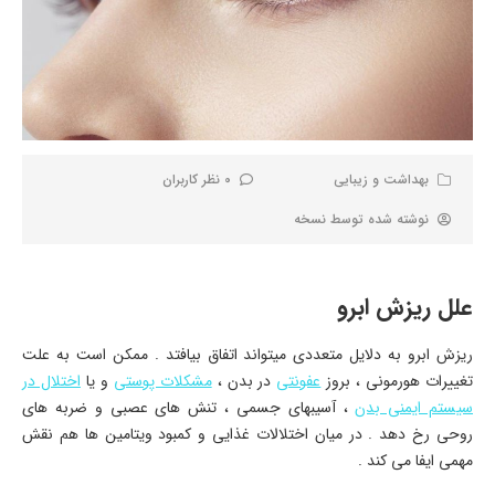
بهداشت و زیبایی
0 نظر کاربران
نوشته شده توسط
نسخه
علل ریزش ابرو
ریزش ابرو به دلایل متعددی میتواند اتفاق بیافتد . ممکن است به علت
تغییرات هورمونی ، بروز
عفونتی
در بدن ،
مشکلات پوستی
و یا
اختلال در
سیستم ایمنی بدن
، آسیبهای جسمی ، تنش های عصبی و ضربه های
روحی رخ دهد . در میان اختلالات غذایی و کمبود ویتامین ها هم نقش
مهمی ایفا می کند .