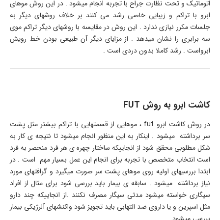
اتوماتیک و تحت نظارت جراح با تجربه انجام میشود . در این روش موهای
ابرو با تراکم و زیبایی خاصی رشد می کنند بر خلاف روشهای دیگر به
جلسات مکرر نیازی ندارد . این روش در مقایسه با روشهای دیگر تراکم موی
سه برابری را نشان میدهد . از مزایای دیگر آن طبیعی بودن خط رویش
ابرواست . رشد کاملا بدون دردی است .
کاشت ابرو به روش FUT
در روش کاشت ابرو fut ، موهایی از قسمتهایی با تراکم بیشتر مثل پشت
سر برداشته میشود . اینکار به این منظور انجام میشود تا نتیجه ی کار به
شکل مطلوبی محقق شود از انجاییکه ساختار چهره ی هر فرد منحصر به فرد
است انتخاب متخصص با تجربه برای انجام این عمل بسیار مهم است . در
ابتدا بررسیهای اولیه روی موهای پشت سر صورت میگیرد و گرافتهای مورد
نیاز برداشته میشود . سابقه ی بیمار باید بررسی شود برای مثال از افراد
سیگاری خواسته میشود مدتی سیگار مصرف نکنند .از انجاییکه چند دارو
مثل اسپرین و یا داروی ضد التهابی باید تجویز شود واکنشهای آلرژیکی بیمار
بررسی میشود .