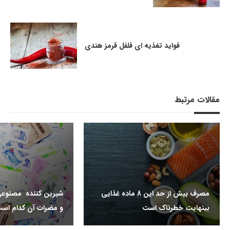
فواید تغذیه ای فلفل قرمز هندی
مقالات مرتبط
مصرف بیش از حد این 8 ماده غذایی
شیرین کننده مصنوعی
بینهایت خطرناک است
و مضرات آن کدام اس