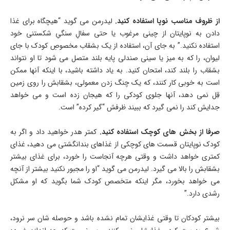
از ظروف مناسب نوپا استفاده کنید.
لیدرمن می گوید “هیچگاه برای غذا
دادن به نوپایتان از چینی مرغوب یا حتی سفالِ سنگیِ شکستنی خود
استفاده نکنید.” به جای آن، استفاده از یک بشقاب مخصوصِ کودک با جای
لیوان، را که به میز یا سینی صندلی پایه بلند متصل می شود تا او نتواند
بشقاب را بلند کند، امتحان کنید. به یاد داشته باشید، با اینکه آنها ممکن
است به خوبی کار کنند، که یک چنگ زدن معمولی، بشقابش را روی زمین
قِل نمی دهد، آنها جلوی کودکی را که هیجان زده است و می خواهد
جدایش کند را نمی گیرد که ببیند ظرفش “گیر کرده” است.
صرفا از بخش های کوچک استفاده کنید.
کمتر هدر خواهید داد و اگر به
کودک نوپایتان قسمت های کوچکی از غذاهای بندانگشتی می دهید، غذای
کمتری خواهد داشت و وقتی هرچه آنجاست را خورد، برای غذای بیشتر
بشقابش را بالا می گیرد. لیدرمن می گوید “او را مجبور نکنید بیشتر از آنچه
می خواهد بخورد، مگر اینکه متخصص کودک شما بگوید که او مشکل
رشدی دارد.”
بیشتر کودکان تا وقتی غذایشان تمام نشده باشد و حوصله شان سر نرود،