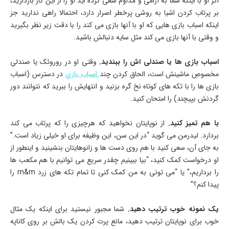
اگر او با اینکه شما به آرامی و مداوم سعی کرده اید او را از این کار بازدارید،
بر پرتاب کردن اشیا به روشی پرخطر اصرار دارد، احتمالا راهی ندارید جز
اینکه اسباب بازی هایی که او با آنها بازی می کند را با دقت زیر نظر بگیرید
و وقتی با آنها بازی می کند مثل سایه دنبالش باشید.
اسباب بازی ها یا صندلی اش را ببندید.
وقتی او در روروئک یا صندلیِ
مخصوصِ ماشینش است، الحاق کردن چند
اسباب بازیِ
در دسترس (اسباب
بازی ها را با تکه های کوتاه نخ گره بزنید و انتهایش را ببرید که نتوانند دور
گردنش بپیچند) را امتحان کنید.
با هم تمیز کنید.
از نوپایتان نخواهید که هرچیزی را که پرتاب می کند
بردارد. لیدرمن می گوید “در این سن، این وظیفه برای او خیلی زیاد است.”
به جای آن، سعی کنید با هم روی دست ها و زانوهایتان بنشینید و اینطور از
او درخواست کمک کنید، “بیا ببینیم چقدر سریع می توانیم با هم مکعب ها
را برداریم،” یا “می تونی به من کمک کنی تا تمام تکه های زرد m&m را
پیدا کنم؟”
یک نمونه خوب ترتیب دهید.
شما مجبور نیستید برای اینکه یک مثال
خوب برای نوپایتان ترتیب دهید، مانع پرت کردن یک بالش بر روی کاناپه