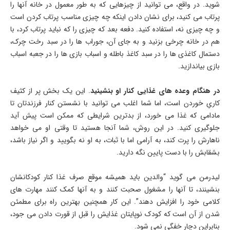
شوید. در واقع، می توانید از چیزهایی که به طور معمول در خانه آنها را
پرتاب می کنید، برای نشان دادن اینکه چه چیزی مناسب پرتاب کردن است
و چه چیزی نه، استفاده کنید. دفعه بعد که چیزی را که نباید پرتاب کرد، با
هم در خانه چرخی بزنید و به جای آن، جوراب ها را در سبد رخت چرک،
دستمال کاغذی ها را در سبد کاغذ باطله و اسباب بازی ها را در جعبه اسباب
بازی بیاندازید.
در هنگام وعده های غذایی کنار او بنشینید
. این یک بخش پر از کثیف
کاریِ خوردن است، اما شما اغلب می توانید با نشستن کنار فرزندتان تا
مادامی که غذا می خورد، از بدترین شرایطی که ممکن است پیش آید
جلوگیری کنید. در این روش، شما آنجا هستید تا وقتی او می خواهد
ناهارش را پرت کند، به آرامی اما با ثبات، به او نه بگویید و اگر نیاز باشد،
بشقابش را با دست پایین نگه دارید.
لیدرمن می گوید “والدین باید همیشه موقع صرف غذا کنار کودکانشان
بنشینند، تا آنها را مشغول صحبت کنند و به آنها کمک کنند مهارت های
کلامی خود را افزایش دهند”. این کار همچنین بهترین راه برای مطمئن
شدن از آن است که کودک نوپایتان غذایش را قبل از قورت دادن می جود،
بنابراین دچار خفگی نمی شود.