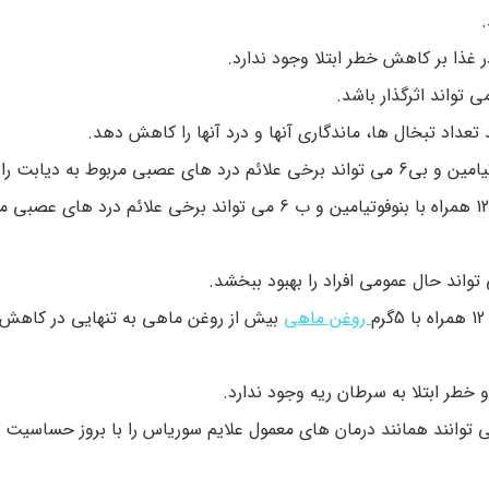
آسیب عصبی ناشی از دیابت. مصرف فرم های مختلف ب 12 همراه با بنوفوتیامین و ب 6 می تواند برخی علائم درد
روغن ماهی
بیش از روغن ماهی به تنهایی در کاهش 
حاوی ب 12 و روغن آوکادو می توانند همانند درمان های معمول علایم سوریاس را با بروز حسا