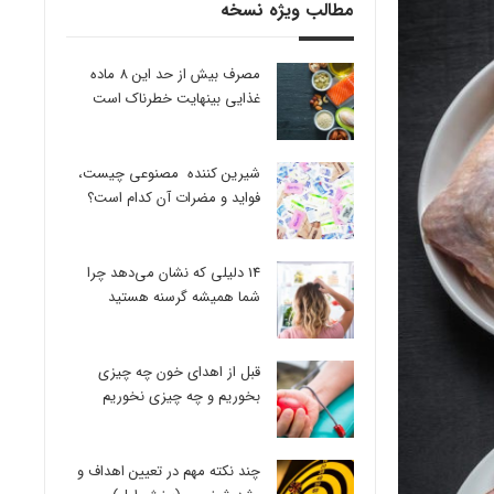
مطالب ویژه نسخه
مصرف بیش از حد این 8 ماده
غذایی بینهایت خطرناک است
شیرین کننده مصنوعی چیست،
فواید و مضرات آن کدام است؟
14 دلیلی که نشان می‌دهد چرا
شما همیشه گرسنه هستید
قبل از اهدای خون چه چیزی
بخوریم و چه چیزی نخوریم
چند نکته مهم در تعیین اهداف و