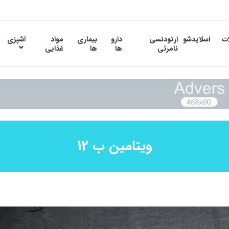
ات
اسلایدشو
ارتودنسی
دارو
بیماری
مواد
آشپزی
نامرئی
ها
ها
غذایی
ویتامین ب 12