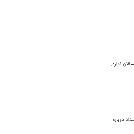
ه با اسید فولیک و ب 6 می تواند خطر انسداد دوباره