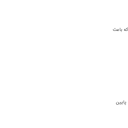
 را که باعث
 را پایین