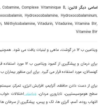
اسامی دیگر لاتین:
n, Cobamine, Complexe Vitaminique B,
oxocobalamin, Hydroxocobalamine, Hydroxocobalaminum,
Méthylcobalamine, Vitadurin, Vitadurine, Vitamina B12,
Vitamine B12
ویتامین ب 12 در گوشت، ماهی و لبنیات یافت می شود. همچنین در آزمایشگاه نیز ساخته می شود.
کهنسالان، مورد استفاده قرار می گیرد. برای این منظور بیماران ب 12 را یا به صورت قرص دریافت می کنند یا به صورت ژل داخل بینی.
برای از دست دادن حافظه، آلزایمر، افزایش انرژی، تمرکز، سیس
سطح هوموسیستیین، ناباروری مردان،
دیابت،
اختلالات خواب
التهاب روده، آسم، آلرژی ها، لک و پیس، پیشگیری از سرطان ه