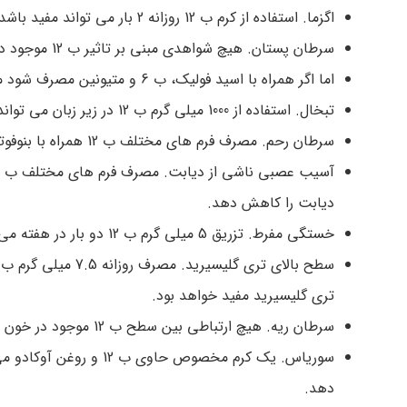
اگزما. استفاده از کرم ب 12 روزانه 2 بار می تواند مفید باشد.
سرطان پستان. هیچ شواهدی مبنی بر تاثیر ب 12 موجود در غذا بر کاهش خطر ابتلا وجود ندارد.
اما اگر همراه با اسید فولیک، ب 6 و متیونین مصرف شود می تواند اثرگذار باشد.
تبخال. استفاده از 1000 میلی گرم ب 12 در زیر زبان می تواند تعداد تبخال ها، ماندگاری آنها و درد آنها را کاهش دهد.
سرطان رحم. مصرف فرم های مختلف ب 12 همراه با بنوفوتیامین و بی6 می تواند برخی علائم درد های عصبی مربوط به دیابت را کاهش دهد.
دیابت را کاهش دهد.
خستگی مفرط. تزریق 5 میلی گرم ب 12 دو بار در هفته می تواند حال عمومی افراد را بهبود ببخشد.
سطح بالای تری گلیسیرید. مصرف روزانه 7.5 میلی گرم ب 12 همراه با 5گرم
تری گلیسیرید مفید خواهد بود.
سرطان ریه. هیچ ارتباطی بین سطح ب 12 موجود در خون و خطر ابتلا به سرطان ریه وجود ندارد.
سوریاس. یک کرم مخصوص 
دهد.