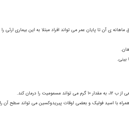
ه مدت 10روز و پس از آن تزریق ماهانه ی آن تا پایان عمر می تواند افراد مبتلا به این بیماری ارثی
هان.
 را درمان کند.
دار بالای هوموسیستیین در خون. مصرف خوراکی ب 12 همراه با اسید فولیک و بعضی اوقات پیریدوکسین می تواند سطح آن