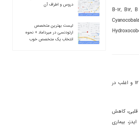
دروس و اطراف آن
B-12, B12, 
Cyanocobal
لیست بهترین متخصص
Hydroxocobe
ارتودنسی در میرداماد + نحوه
انتخاب یک متخصص خوب
برای درمان و پیشگیری از کمبود ویتامین ب 12 مورد استفاده قرار می گیرد. همچنین برای درمان کم خونی شدید، به دلیل کمبود ب 12 و اغلب در
ی قلبی، کاهش
یدز، بیماری