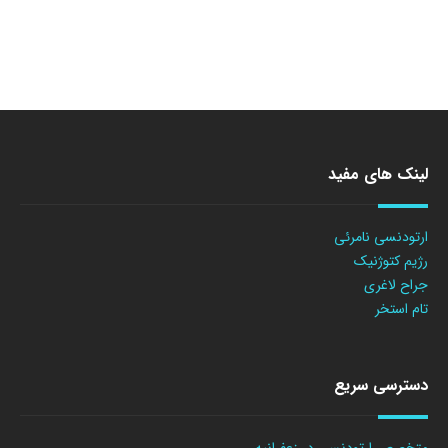
لینک های مفید
ارتودنسی نامرئی
رژیم کتوژنیک
جراح لاغری
تام استخر
دسترسی سریع
متخصص ارتودنسی در زعفرانیه