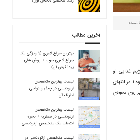
رشد شخصی (بخش اول)
ط
نسخه
آخرین مطالب
بهترین جراح لاغری (9 ویژگی یک
جراح لاغری خوب + روش های
پیدا کردن آن)
ژیم غذایی او
نیست. او غذاها را از سالم‌ ترین غذاها (گروه 1) تا زیاده رو ترین (گروه 5) رتبه‌ بندی می‌کند. به طور کلی، هر چقدر شما به غذاهای گروه 1 در انتهای
لیست بهترین متخصص
ارتودنسی در چیذر و نواحی
 روی نحوه‌ی
اطراف آن
لیست بهترین متخصص
ارتودنسی در قیطریه + نحوه
انتخاب یک متخصص ارتودنسی
لیست متخصص ارتودنسی در