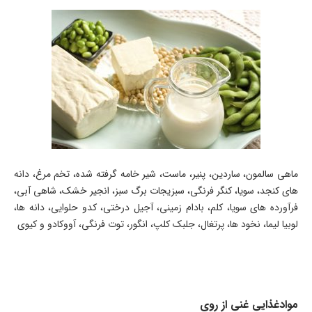
ماهی سالمون، ساردین، پنیر، ماست، شیر خامه گرفته شده، تخم مرغ، دانه
های کنجد، سویا، کنگر فرنگی، سبزیجات برگ سبز، انجیر خشک، شاهی آبی،
فرآورده های سویا، کلم، بادام زمینی، آجیل درختی، کدو حلوایی، دانه ها،
لوبیا لیما، نخود ها، پرتغال، جلبک کلپ، انگور، توت فرنگی، آووکادو و کیوی
موادغذایی غنی از روی