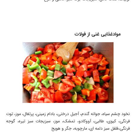
موادغذایی غنی از فولات
نخود چشم سیاه، جوانه گندم، آجیل درختی، بادام زمینی، پرتغال، موز، توت
فرنگی، کیوی، طالبی، آووکادو، تمشک، موز، سبزیجات سبز تیره، گوجه
فرنگی،فلفل سبز دلمه ای، مارچوبه، جگر و هویج