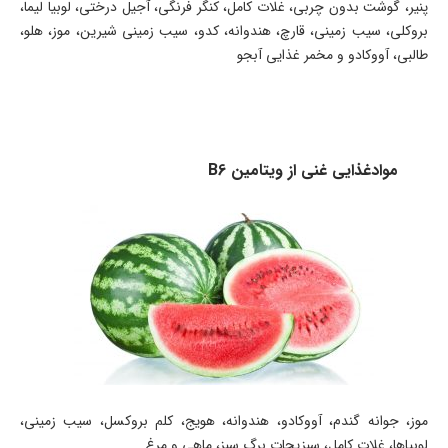
پنیر، گوشت بدون چربی، غلات کامل، کنگر فرنگی، آجیل درختی، لوبیا لیما،
بروکلی، سیب زمینی، قارچ، هندوانه، کدو، سیب زمینی شیرین، موز، هلو،
طالبی، آووکادو و مخمر غذایی آبجو
موادغذایی غنی از ویتامین B6
موز، جوانه گندم، آووکادو، هندوانه، هویج، کلم بروکسل، سیب زمینی،
لوبیاها، غلات کامل، سبزیجات برگ سبز، ماهی و مرغ