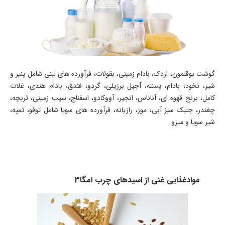
گوشت بوقلمون، اردک، بادام زمینی، بقولات، فرآورده های لبنی شامل پنیر و
شیر، نخود، بادام، پسته، آجیل برزیلی، گردو، فندق، بادام هندی، غلات
کامل، برنج قهوه ای، آناناس، انجیر، آووکادو، اسفناج، سیب زمینی، تربچه،
چغندر، جلبک سبز آبی، موز، رازیانه، فرآورده های سویا شامل توفو، تمپه،
شیر سویا و میزو
موادغذایی غنی از اسیدهای چرب امگا3