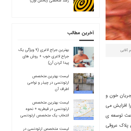
رشد شخصی (بخش اول)
آخرین مطالب
بهترین جراح لاغری (9 ویژگی یک
م آقایی
جراح لاغری خوب + روش های
پیدا کردن آن)
لیست بهترین متخصص
ارتودنسی در چیذر و نواحی
اطراف آن
جریان خون و
لیست بهترین متخصص
ا افزایش می
ارتودنسی در قیطریه + نحوه
اعث توسعه ی
انتخاب یک متخصص ارتودنسی
 پلاک عروقی
لیست متخصص ارتودنسی در