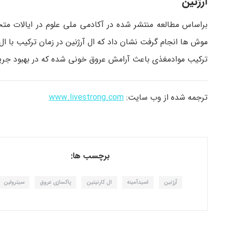
آرژنین
براساس مطالعه منتشر شده در آکادمی ملی علوم در ایالات متحد
موش ها انجام گرفت نشان داد که ال آرژنین در زمان ترکیب با ا
ترکیب موادمغذی باعث آرامش عروق خونی شده که در بهبود جری
ترجمه شده از وب سایت:
www.livestrong.com
برچسب ها:
آرژنین
اسیدآمینه
ال کارنیتین
پاکسازی عروق
سیترولین