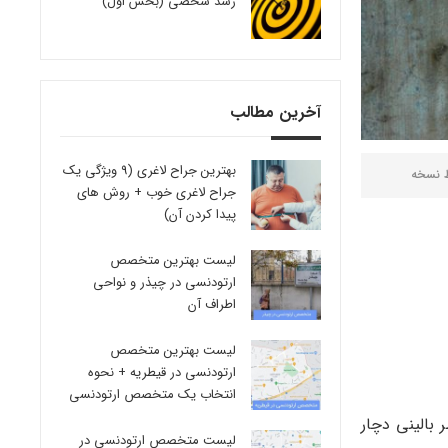
رشد شخصی (بخش اول)
آخرین مطالب
بهترین جراح لاغری (9 ویژگی یک
ط
نسخه
جراح لاغری خوب + روش های
پیدا کردن آن)
لیست بهترین متخصص
ارتودنسی در چیذر و نواحی
اطراف آن
لیست بهترین متخصص
ارتودنسی در قیطریه + نحوه
انتخاب یک متخصص ارتودنسی
صد کودکان و نوجوانان از نظر بالینی دچار
لیست متخصص ارتودنسی در