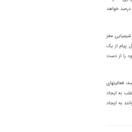
د، در حدود 25 درصد می­باشد. در صورتی که هر دوی والدین کودک مشکلاتی در ارتباط با این بیماری داشته باشند، این احتمال به 75 درصد خواهد
شیمیایی مغز
 پیام از یک
د را از دست
، فعالیتهای
غلب به ایجاد
نند به ایجاد