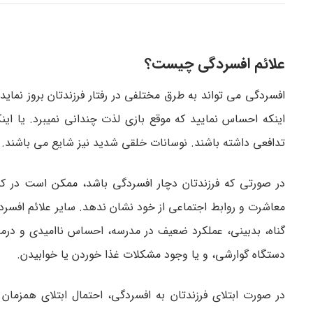
علائم افسردگی چیست؟
افسردگی می تواند به طرق مختلفی در رفتار فرزندتان بروز نمای
اینکه احساس نمایید که موقع بازی لذت چندانی نمی­برد. یا 
تدافعی داشته باشند. نوسانات خلقی شدید نیز شایع می­ باشند.
در صورتی که فرزندتان دچار افسردگی باشد، ممکن است در کنار
معاشرت و روابط اجتماعی از خود نشان ندهد. سایر علائم افسردگی
گناه، بدبینی، عملکرد ضعیف در مدرسه، احساس ناامیدی و درمان
دستگاه گوارشی، و یا وجود مشکلات غذا خوردن یا خوابیدن.
در صورت ابتلای فرزندتان به افسردگی، احتمال ابتلای همزمان ا