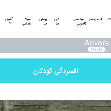
ات
اسلایدشو
ارتودنسی
دارو
بیماری
مواد
آشپزی
نامرئی
ها
ها
غذایی
افسردگی کودکان