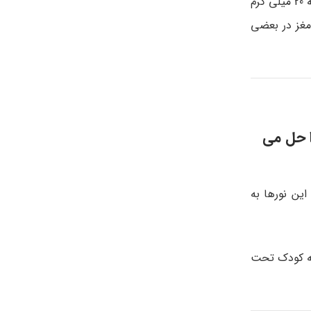
که تخریب سریعتر و افزایش یافته سلول خونی را ایجاد می کند یا خیر، دارد. اگر سطح بیلی روبین به سرعت در حال افزایش باشد یا به 20 میلی گرم
ر بخش هایی از مغز در بعضی
ا حل می
ین نورها به
که کودک تحت