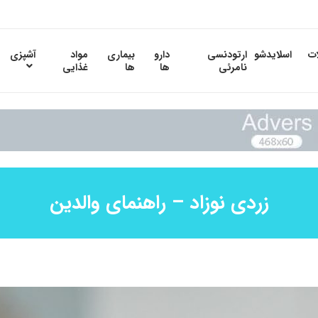
ات
اسلایدشو
ارتودنسی
دارو
بیماری
مواد
آشپزی
نامرئی
ها
ها
غذایی
زردی نوزاد – راهنمای والدین