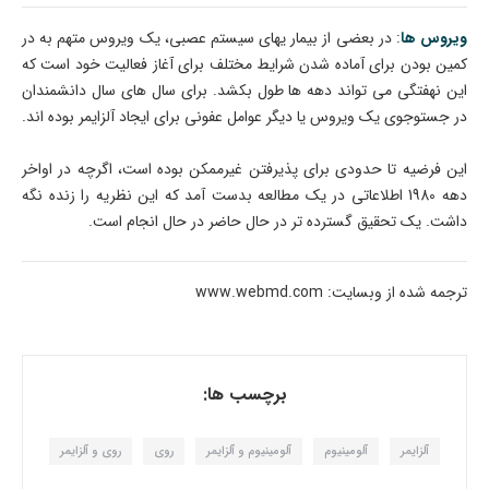
ویروس ­ها
: در بعضی از بیمار ی­های سیستم عصبی، یک ویروس متهم به در
کمین بودن برای آماده شدن شرایط مختلف برای آغاز فعالیت خود است که
این نهفتگی می ­تواند دهه ­ها طول بکشد. برای سال­ های سال دانشمندان
در جست­وجوی یک ویروس یا دیگر عوامل عفونی برای ایجاد آلزایمر بوده ­اند.
این فرضیه تا حدودی برای پذیرفتن غیرممکن بوده است، اگرچه در اواخر
دهه 1980 اطلاعاتی در یک مطالعه بدست آمد که این نظریه را زنده نگه
داشت. یک تحقیق گسترده ­تر در حال حاضر در حال انجام است.
ترجمه شده از وبسایت: www.webmd.com
برچسب ها:
آلزایمر
آلومینیوم
آلومینیوم و آلزایمر
روی
روی و آلزایمر