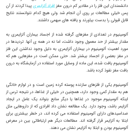
دانشمندان این فلز را در مقادیر کم درون مغز
افراد آلزایمری
پیدا کردند از آن
پس خیلی مطالعات بر روی آن انجام شد ولی هیچ کدام نتوانستند نتایج
قابل قبولی را بدست بیاورند و یافته ­های مبهمی داشتند.
آلومینیوم در تعدادی از مغزهای گرفته شده از اجساد بیماران آلزایمری به
مقدار بیشتر از حد معمول وجود داشت، اما نه در همه ­ی آنها. تردیدها در
مورد اهمیت آلومینیوم در بیماران آلزایمری به دلیل وجود نداشتن این فلز
در مغز بعضی از اجساد بیشتر شد. حتی ممکن است در مغزهایی هم که
آلومینیوم یافت شده، این ماده از وسایل مورد استفاده در آزمایشگاه به درون
بافت مغز نفوذ کرده باشد.
آلومینیوم یکی از فلزهای سازنده پوسته کرده زمین است و در لوازم خانگی
هم به مقدار کمی وجود دارد، همچنین در خیلی از غذاها، در نتیجه ترس از
اینکه آلومینیوم موجود در غذاها یا دیگر منابع بتواند یک عامل در ایجاد
آلزایمر باشد، وجود دارد. یک مطالعه نشان داد افرادی که از داروهایی مثل
ضداسیدهای دارای آلومینیوم استفاده می­ کرده ­اند، در خطر بیشتری برای
ابتلا به آلزایمر قرار گرفته ­اند. مطالعات دیگر هم ارتباطاتی بین در معرض
آلومینیوم بودن و ابتلا به آلزایمر نشان می ­دهند.