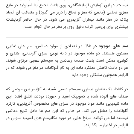
نیست. در این آزمایش آزمایشگاهی، روی باعث تجمع بتا آمیلوئید در مایع
مغزی نخاعی (مایعی که مغز و نخاع را دربر می ­گیرد) و متعاقب آن ایجاد
پلاک در مغز مانند بیماران آلزایمری می­ شود. در حال حاضر آزمایشات
بیشتری برای بررسی اثرات دقیق روی بر مغز در حال انجام است.
سم­ های موجود در غذا:
در تعدادی از موارد دمانس، سم­ های غذایی
مضنون هستند. دو ماده موجود در دانه نوعی سبزی آفریقایی، هندی و
گوامی، ممکن است باعث صدمه رساندن به سیستم عصبی مرکزی شوند.
هر دو باعث کاهش عملکرد ماده ­ای به نام گلوتامات در مغز می­ شوند که در
آلزایمر هم­چنین مشکلی وجود دارد.
در کانادا، یک طغیان بیماری سیستم عصبی شبیه به آلزایمر بین مردمی که
صدف ­های آلوده شده با دموییک اسید را خورده بودند، اتفاق افتاد. این
ماده شیمیایی مانند مواد موجود در سبزی­ های مخصوص آفریقایی، کارکرد
گلوتامات را مختل می­ کند. در حالی که این سم­ ها عامل شایع دمانس
نیستند اما می ­توانند سرنخ ­هایی در مورد مکانیسم­ های آسیب سلولی در
آلزایمر در اختیار ما بگذارند.