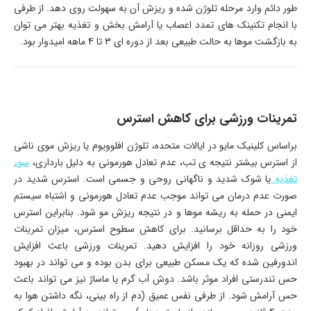
طور دائم وارد مرحله تلوژن شده و ریزش آن به سهولت روی دهد. از طرفی
با انجام تکنینک های تمدد اعصاب یا آرامش بخش و تغذیه بهتر می توان
به بازگشت موها به حالت طبیعی بعد از دوره ای 3 تا 4 ماهه امیدوار بود.
تمرینات ورزشی برای کاهش استرس
براساس کلینیک مایو در ایالات متحده، تلوژن افلوویوم یا ریزش موی ناشی
از استرس بیشتر نتیجه ی تب، عدم تعادل هورمونی به دلیل بارداری،
سوء
تغذیه
یا شوک شدید و ناگهانی روحی و جسمی است. استرس شدید در
صورت عدم درمان می تواند موجب عدم تعادل هورمونی و اشتباه سیستم
ایمنی در حمله به ریشه موها و در نتیجه ریزش مو شود. بنابراین استرس
خود را به حداقل برسانید. برای کاهش سطوح استرس، میزان تمرینات
ورزشی روزانه خود را افزایش دهید. تمرینات ورزشی باعث افزایش
اندورفین شده که یک مسکن طبیعی برای بدن بوده و می تواند در بهبود
حس تندرستی افراد موثر باشد. دوش آب گرم یا ماساژ نیز می تواند باعث
حس آرامش شود. از طرفی نفس عمیق (دم از راه بینی، نگه داشتن هوا به