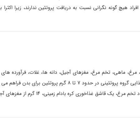
فراد هیچ گونه نگرانی نسبت به دریافت پروتئین ندارند، زیرا اکثرا بی
، مرغ، ماهی، تخم مرغ، مغزهای آجیل، دانه ها، غلات، فرآورده های 
کمی در سبزیجات و میوه ها وجود دارد. مصرف 28 گرم از موادغذایی گروه پروتئینی در حدود 7 تا 8 گرم 
یک وعده مصرفی شامل 28 گرم از گوشت، ماهی و مرغ، یک عدد تخم مرغ، یک قاشق غذ