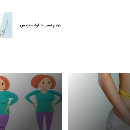
علایم اسپوندیلولیستزیس