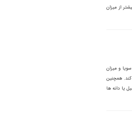
شتر از میزان
سویا و میزان
پروتئین برای بدن فراهم می کند. همچنین
اخوری کره بادام زمینی، 14 گرم از مغزهای آجیل یا دانه ها