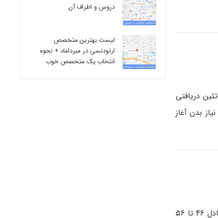
دروس و اطراف آن
لیست بهترین متخصص
ارتودنسی در میرداماد + نحوه
انتخاب یک متخصص خوب
ئین دریافتی
از بدن آغاز
براساس مرکز پیشگیری و کنترل بیماری ها، میزان پروتئین توصیه شده در حدود 10 تا 35 درصد از کالری روزانه تام بوده که تقریبا معادل 46 تا 56