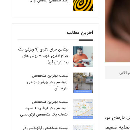
رشد شخصی (بخش اول)
آخرین مطالب
بهترین جراح لاغری (9 ویژگی یک
جراح لاغری خوب + روش های
پیدا کردن آن)
م آقایی
لیست بهترین متخصص
ارتودنسی در چیذر و نواحی
اطراف آن
لیست بهترین متخصص
ارتودنسی در قیطریه + نحوه
انتخاب یک متخصص ارتودنسی
ا ریزش تارهای مو،
 تغذیه ضعیف
لیست متخصص ارتودنسی در