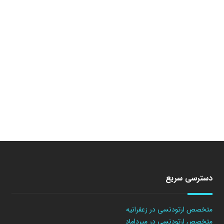
دسترسی سریع
متخصص ارتودنسی در زعفرانیه
متخصص ارتودنسی در میرداماد