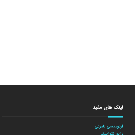
لینک های مفید
ارتودنسی نامرئی
رژیم کتوژنیک