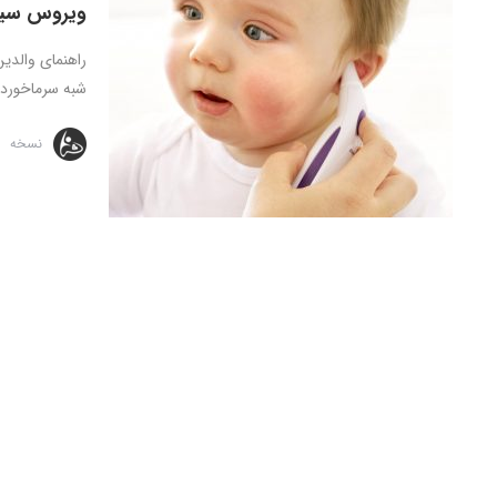
ویروس سین
راهنمای والدی
شبه سرماخوردگی 
نسخه