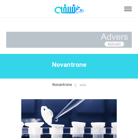
Novantrone
خانه
Novantrone