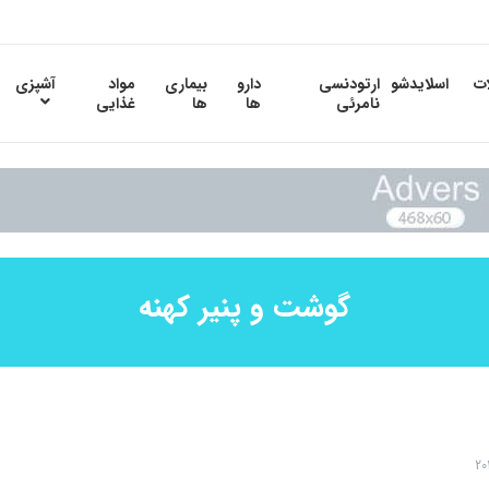
ات
اسلایدشو
ارتودنسی
دارو
بیماری
مواد
آشپزی
نامرئی
ها
ها
غذایی
گوشت و پنیر کهنه