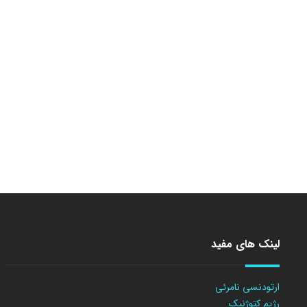
لینک های مفید
ارتودنسی نامرئی
رژیم کتوژنیک