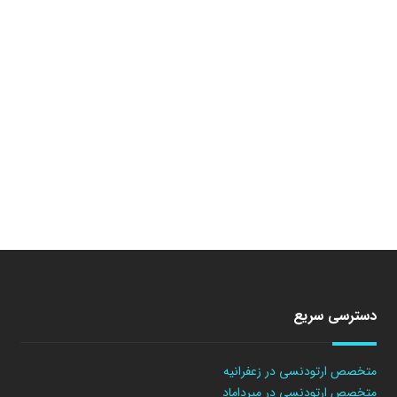
دسترسی سریع
متخصص ارتودنسی در زعفرانیه
متخصص ارتودنسی در میرداماد