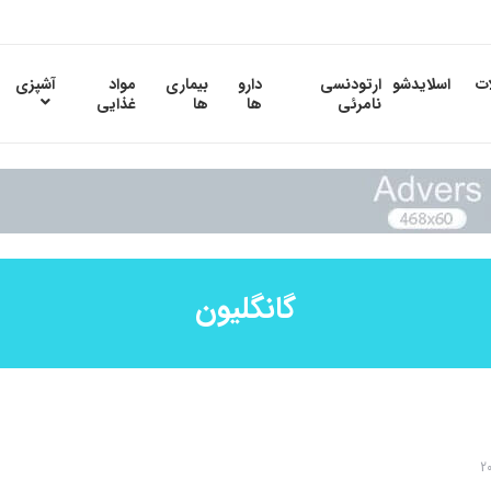
ات
اسلایدشو
ارتودنسی
دارو
بیماری
مواد
آشپزی
نامرئی
ها
ها
غذایی
گانگلیون