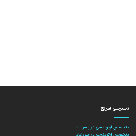
دسترسی سریع
متخصص ارتودنسی در زعفرانیه
متخصص ارتودنسی در میرداماد