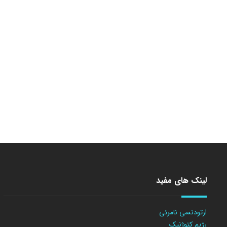
لینک های مفید
ارتودنسی نامرئی
رژیم کتوژنیک