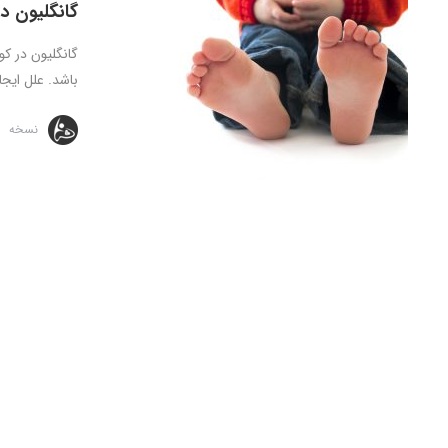
گانگلیون در
گانگلیون در ک
باشد. علل ایج
نسخه