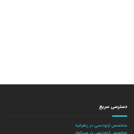
دسترسی سریع
متخصص ارتودنسی در زعفرانیه
متخصص ارتودنسی در میرداماد