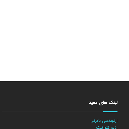
لینک های مفید
ارتودنسی نامرئی
رژیم کتوژنیک