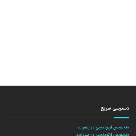
دسترسی سریع
متخصص ارتودنسی در زعفرانیه
متخصص ارتودنسی در میرداماد