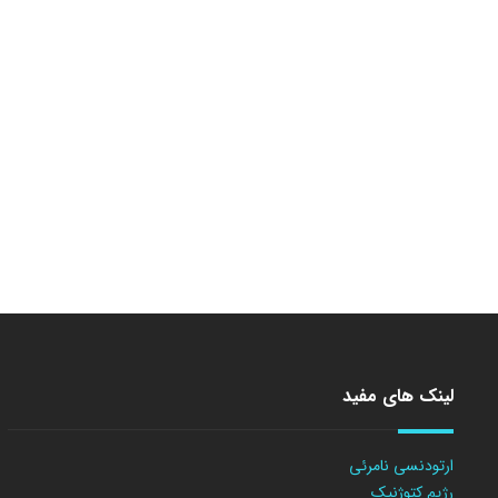
لینک های مفید
ارتودنسی نامرئی
رژیم کتوژنیک