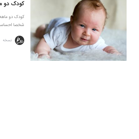
کودک دو م
کودک دو ماهه :
شخصا احساسات
نسخه