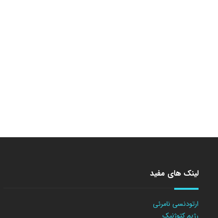
لینک های مفید
ارتودنسی نامرئی
رژیم کتوژنیک