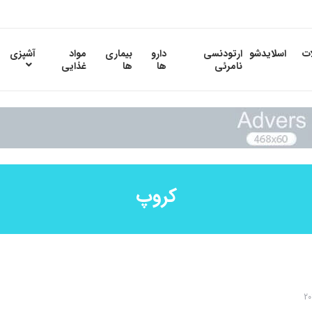
ات
اسلایدشو
ارتودنسی
دارو
بیماری
مواد
آشپزی
نامرئی
ها
ها
غذایی
کروپ