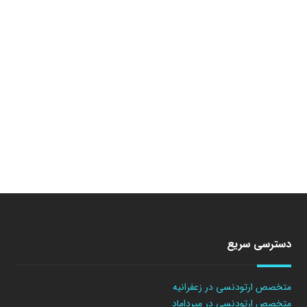
دسترسی سریع
متخصص ارتودنسی در زعفرانیه
متخصص ارتودنسی در میرداماد