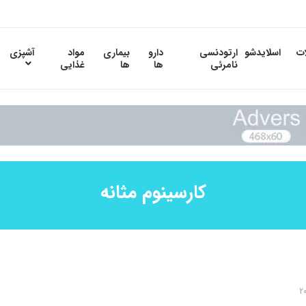
ات
اسلایدشو
ارتودنسی
دارو
بیماری
مواد
آشپزی
نامرئی
ها
ها
غذایی
کارسینوم مثانه