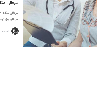
سرطان مثا
سرطان وزیکولار
نسخه