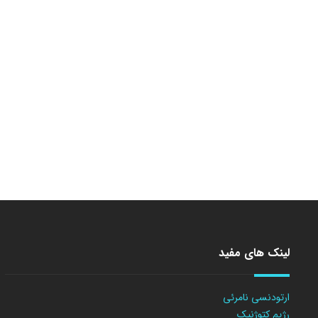
لینک های مفید
ارتودنسی نامرئی
رژیم کتوژنیک