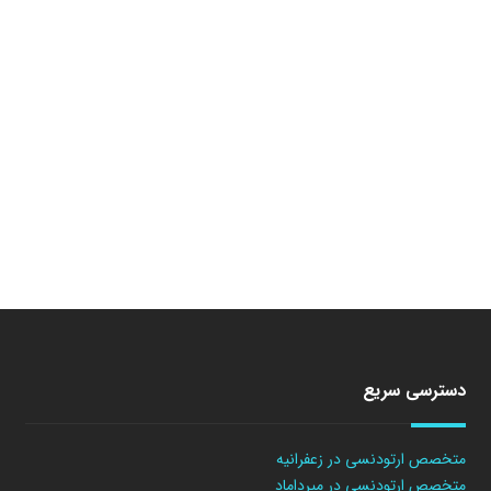
دسترسی سریع
متخصص ارتودنسی در زعفرانیه
متخصص ارتودنسی در میرداماد