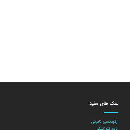
لینک های مفید
ارتودنسی نامرئی
رژیم کتوژنیک