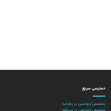
دسترسی سریع
متخصص ارتودنسی در زعفرانیه
متخصص ارتودنسی در میرداماد