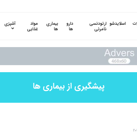
ات
اسلایدشو
ارتودنسی
دارو
بیماری
مواد
آشپزی
نامرئی
ها
ها
غذایی
پیشگیری از بیماری ها