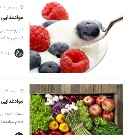
دسامبر 19, 2016
موادغذایی ب
گاز روده هوای
گوارشی حرکت ک
الهام آق
نوامبر 23, 2016
موادغذایی 
مسلما آنچه می 
حجم موادمغذی 