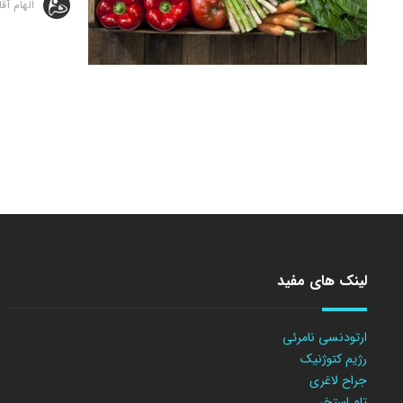
الهام آق
لینک های مفید
ارتودنسی نامرئی
رژیم کتوژنیک
جراح لاغری
تام استخر