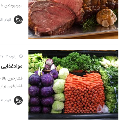
لیپوپروتئین با چگالی پایین 
الهام آق
ژانویه 3, 2017
موادغذایی 
فشارخون بالا 
فشارخون برای ا
الهام آق