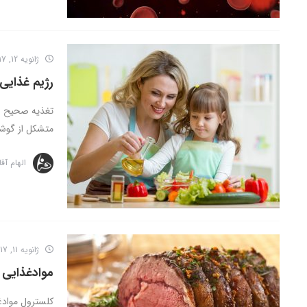
ژانویه 12, 2017
رژیم غذایی سا
تغذیه صحیح بر
متشکل از گوشت
الهام آق
ژانویه 11, 2017
موادغذایی ح
کلسترول موادغ