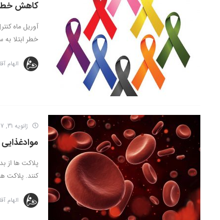
کاهش خطر ا
آوریل ماه کنت
خطر ابتلا به س
الهام آق
ژانویه 31, 2017
موادغذایی 
پلاکت ها از ب
کنند. پلاکت ها 
الهام آق