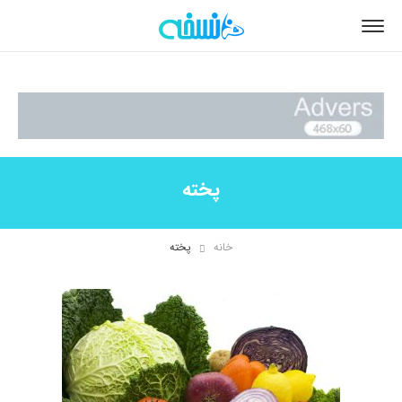
پخته
خانه
پخته