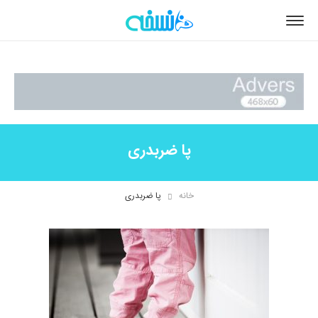
پا ضربدری
خانه
پا ضربدری