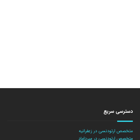
دسترسی سریع
متخصص ارتودنسی در زعفرانیه
متخصص ارتودنسی در میرداماد