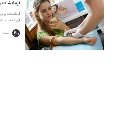
آزمایشات و
آزمایشات و وی
آن که ببیند بارد
نسخه