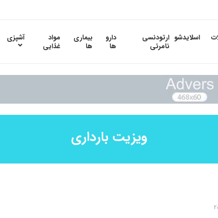
ات
اسلایدشو
ارتودنسی
دارو
بیماری
مواد
آشپزی
نامرئی
ها
ها
غذایی
ویزیت بارداری