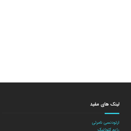
لینک های مفید
ارتودنسی نامرئی
رژیم کتوژنیک