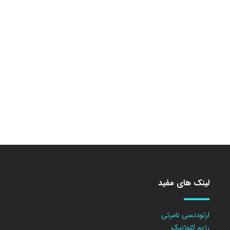
لینک های مفید
ارتودنسی نامرئی
رژیم کتوژنیک