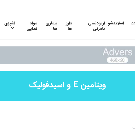
ات
اسلایدشو
ارتودنسی
دارو
بیماری
مواد
آشپزی
نامرئی
ها
ها
غذایی
ویتامین E و اسیدفولیک