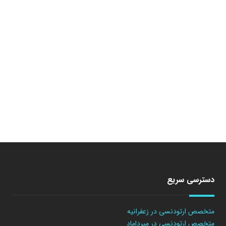
دسترسی سریع
متخصص ارتودنسی در زعفرانیه
متخصص ارتودنسی در میرداماد