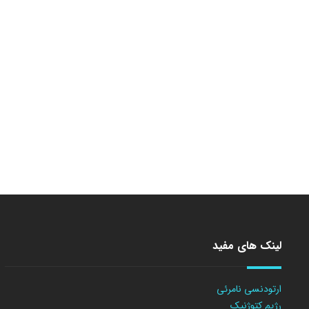
لینک های مفید
ارتودنسی نامرئی
رژیم کتوژنیک