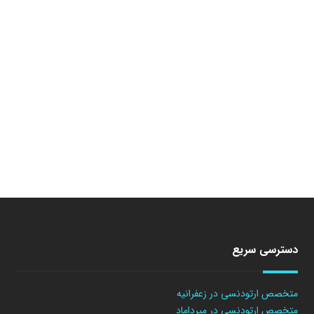
دسترسی سریع
متخصص ارتودنسی در زعفرانیه
متخصص ارتودنسی در میرداماد