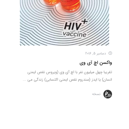
دسامبر 5, 2016
واکسن اچ آی وی
تقریبا چهل میلیون نفر با اچ آی وی (ویروس نقص ایمنی
انسان) یا ایدز (سندروم نقص ایمنی اکتسابی) زندگی می ...
نسخه