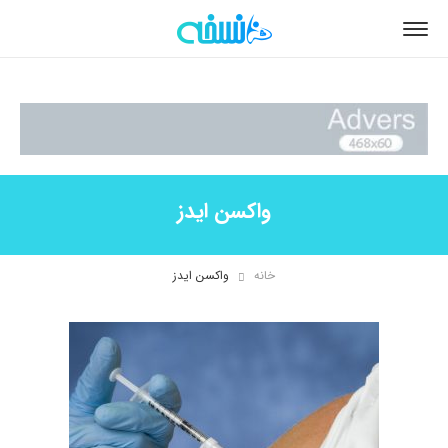
واکسن ایدز
خانه
واکسن ایدز