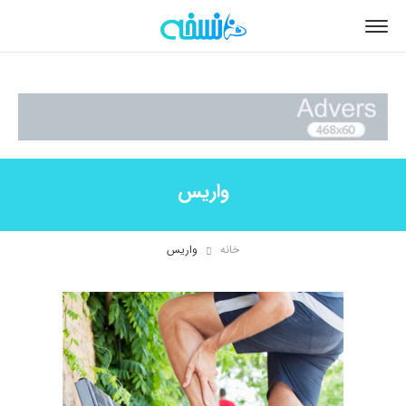
واریس
خانه
واریس