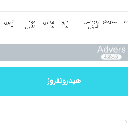
ات
اسلایدشو
ارتودنسی
دارو
بیماری
مواد
آشپزی
نامرئی
ها
ها
غذایی
هیدرونفروز