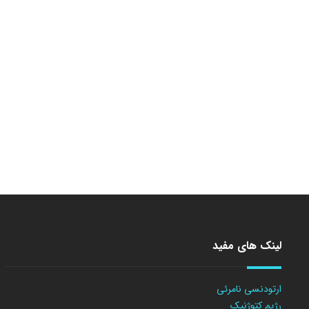
لینک های مفید
ارتودنسی نامرئی
رژیم کتوژنیک