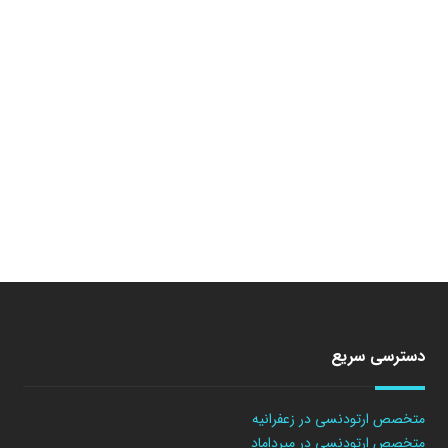
دسترسی سریع
متخصص ارتودنسی در زعفرانیه
متخصص ارتودنسی در میرداماد