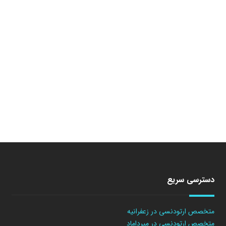
دسترسی سریع
متخصص ارتودنسی در زعفرانیه
متخصص ارتودنسی در میرداماد