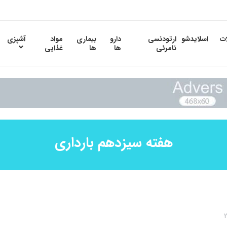
ات
اسلایدشو
ارتودنسی
دارو
بیماری
مواد
آشپزی
نامرئی
ها
ها
غذایی
هفته سیزدهم بارداری