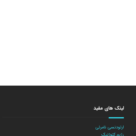
لینک های مفید
ارتودنسی نامرئی
رژیم کتوژنیک