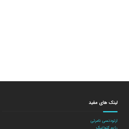
لینک های مفید
ارتودنسی نامرئی
رژیم کتوژنیک