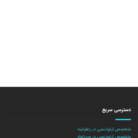
دسترسی سریع
متخصص ارتودنسی در زعفرانیه
متخصص ارتودنسی در میرداماد