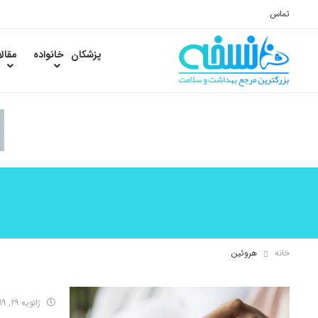
تماس
پزشکان
خانواده
مقال
خانه
هروئین
ژانویه 29, 2019