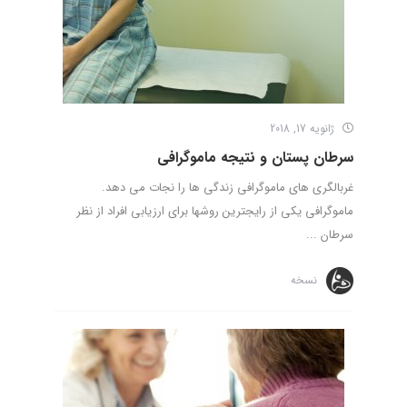
ژانویه 17, 2018
سرطان پستان و نتیجه ماموگرافی
غربالگری­ های ماموگرافی زندگی ­ها را نجات می­ دهد.
ماموگرافی یکی از رایج­ترین روش­ها برای ارزیابی افراد از نظر
سرطان ...
نسخه