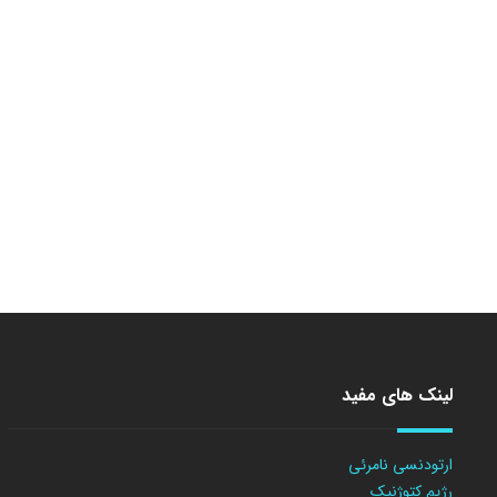
لینک های مفید
ارتودنسی نامرئی
رژیم کتوژنیک