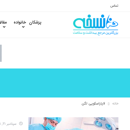
تماس
پزشکان
خانواده
مقال
خانه
لاپاراسکوپی لگن
سپتامبر 21, 2019