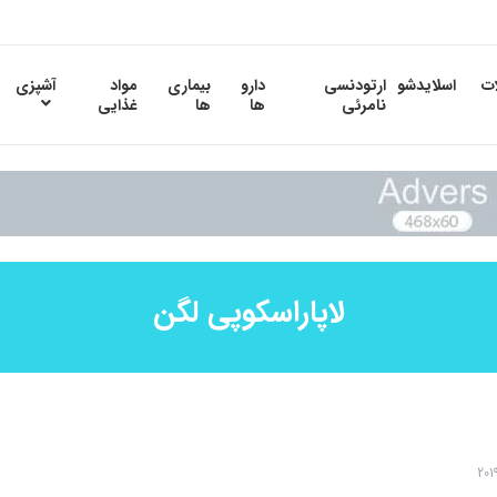
ات
اسلایدشو
ارتودنسی
دارو
بیماری
مواد
آشپزی
نامرئی
ها
ها
غذایی
لاپاراسکوپی لگن