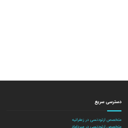
دسترسی سریع
متخصص ارتودنسی در زعفرانیه
متخصص ارتودنسی در میرداماد