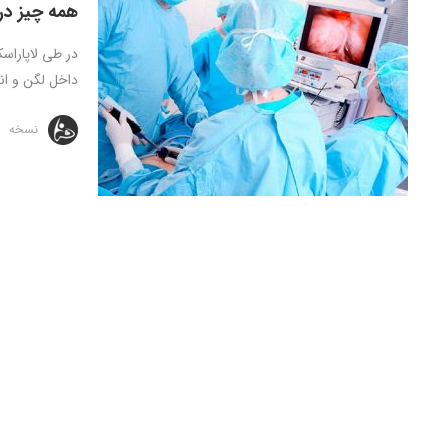
همه چیز درب
در طی لاپاراسک
داخل لگن و اند
نسخه