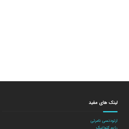
لینک های مفید
ارتودنسی نامرئی
رژیم کتوژنیک