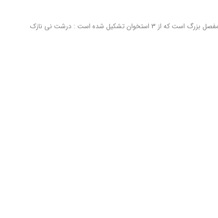
قوزک پا ، یک مفصل بزرگ است که از 3 استخوان تشکیل شده است : درشت نی نازک