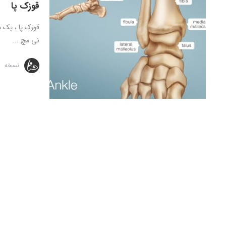
قوزک پا
نی مچ ...
نسخه