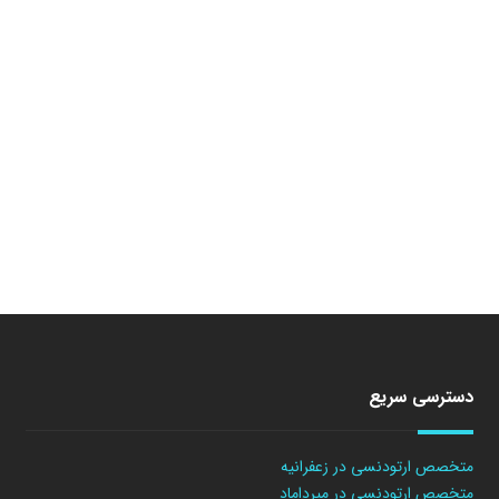
دسترسی سریع
متخصص ارتودنسی در زعفرانیه
متخصص ارتودنسی در میرداماد