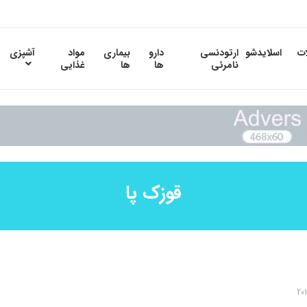
ات
اسلایدشو
ارتودنسی
دارو
بیماری
مواد
آشپزی
نامرئی
ها
ها
غذایی
قوزک پا