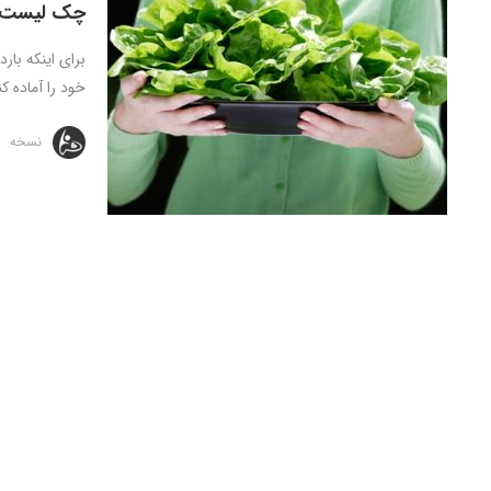
چک لیست قب
برای اینکه بار
خود را آماده ک
نسخه