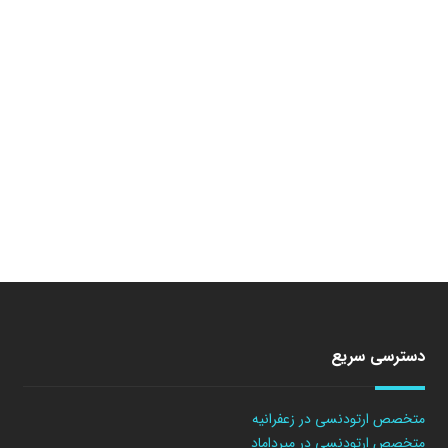
دسترسی سریع
متخصص ارتودنسی در زعفرانیه
متخصص ارتودنسی در میرداماد