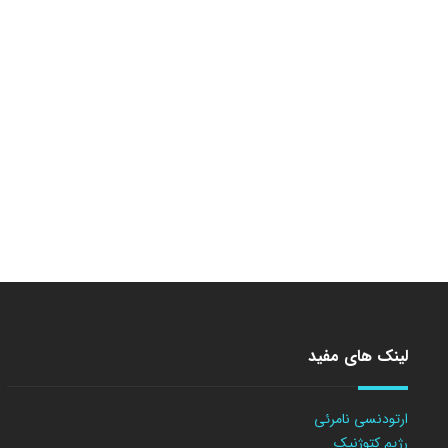
لینک های مفید
ارتودنسی نامرئی
رژیم کتوژنیک