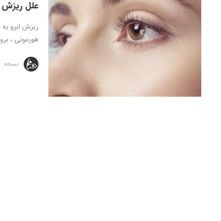
علل ریزش ا
ریزش ابرو به 
هورمونی ، بروز
نسخه