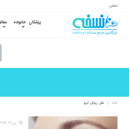
تماس
پزشکان
خانواده
مقال
خانه
علل ریزش ابرو
می 19, 2019