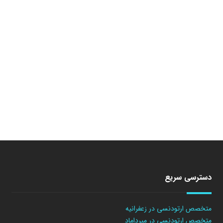
دسترسی سریع
متخصص ارتودنسی در زعفرانیه
متخصص ارتودنسی در میرداماد