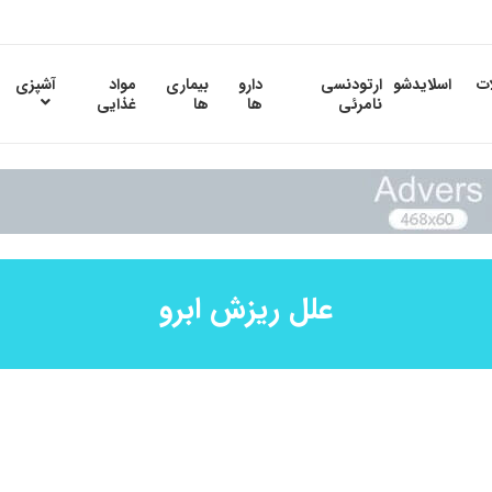
ات
اسلایدشو
ارتودنسی
دارو
بیماری
مواد
آشپزی
نامرئی
ها
ها
غذایی
علل ریزش ابرو