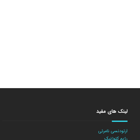
لینک های مفید
ارتودنسی نامرئی
رژیم کتوژنیک